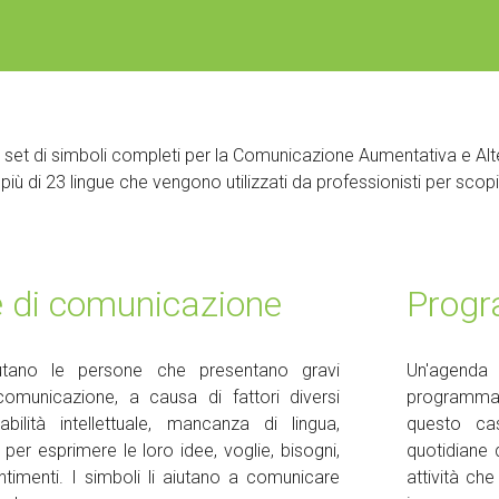
et di simboli completi per la Comunicazione Aumentativa e Altern
in più di 23 lingue che vengono utilizzati da professionisti per scopi
e di comunicazione
Progr
iutano le persone che presentano gravi
Un'agenda
 comunicazione, a causa di fattori diversi
programmate 
abilità intellettuale, mancanza di lingua,
questo cas
. per esprimere le loro idee, voglie, bisogni,
quotidiane 
ntimenti. I simboli li aiutano a comunicare
attività ch