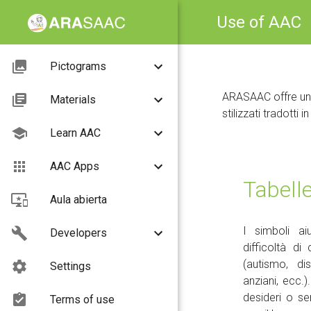
Use of AAC
Pictograms
ARASAAC offre un s
Materials
stilizzati tradotti 
Learn AAC
AAC Apps
Tabell
Aula abierta
I simboli a
Developers
difficoltà di
(autismo, dis
Settings
anziani, ecc.)
desideri o se
Terms of use