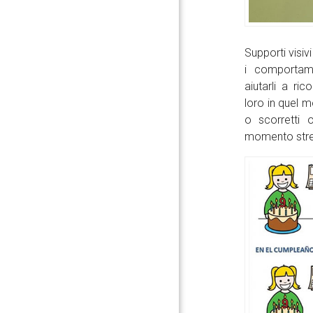
Supporti visiv
i comportam
aiutarli a r
loro in quel 
o scorretti 
momento stre