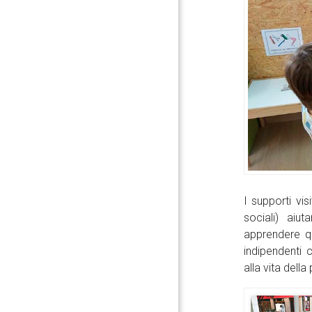
I supporti vis
sociali) aiu
apprendere q
indipendenti 
alla vita dell