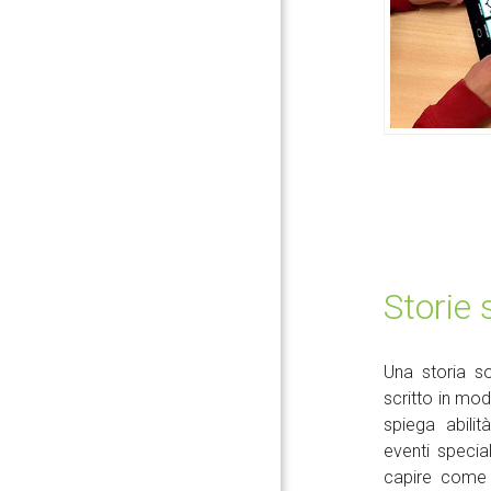
Storie 
Una storia so
scritto in mod
spiega abili
eventi special
capire come 