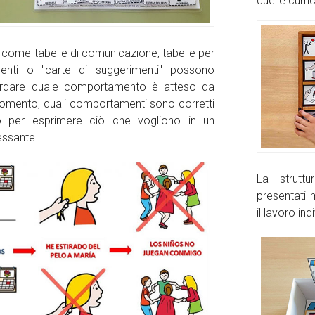
quelle curric
i come tabelle di comunicazione, tabelle per
enti o "carte di suggerimenti" possono
icordare quale comportamento è atteso da
momento, quali comportamenti sono corretti
o per esprimere ciò che vogliono in un
ssante.
La struttu
presentati 
il lavoro in