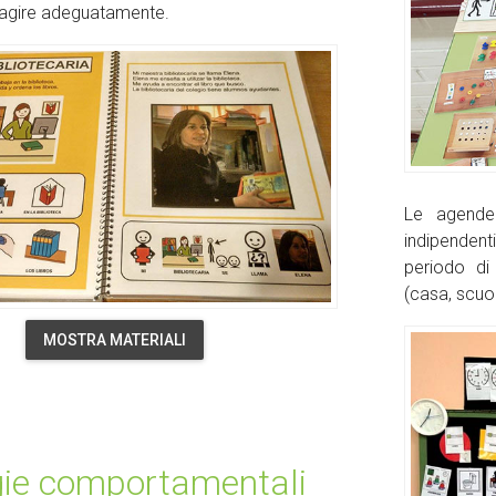
eragire adeguatamente.
Le agende
indipendent
periodo di
(casa, scuol
MOSTRA MATERIALI
gie comportamentali