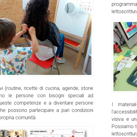
programma
lettoscrittur
ivi (routine, ricette di cucina, agende, storie
tano le persone con bisogni speciali ad
ueste competenze e a diventare persone
I material
che possono partecipare a pari condizioni
l'accessibi
a propria comunità.
visiva e un
Possiamo tr
lettoscritt