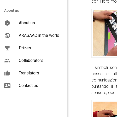
con il loro m
About us
About us
ARASAAC in the world
Prizes
Collaborators
I simboli son
Translators
bassa e alt
comunicazion
Contact us
puntando il 
sensore, occhi.