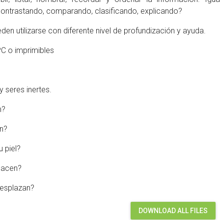
contrastando, comparando, clasificando, explicando?
eden utilizarse con diferente nivel de profundización y ayuda.
C o imprimibles
y seres inertes.
n?
en?
 piel?
nacen?
esplazan?
DOWNLOAD ALL FILES