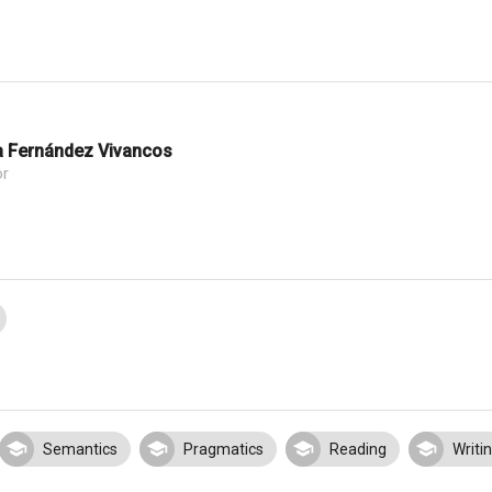
a Fernández Vivancos
or
Semantics
Pragmatics
Reading
Writi