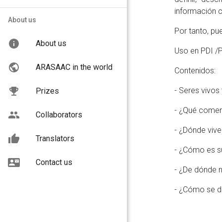
información 
About us
Por tanto, pu
About us
Uso en PDI /P
ARASAAC in the world
Contenidos:
- Seres vivos 
Prizes
- ¿Qué come
Collaborators
- ¿Dónde viv
Translators
- ¿Cómo es su
Contact us
- ¿De dónde 
- ¿Cómo se d