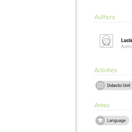
Authors
Lucí
Auth
Activities
Didactic Unit
Areas
Language