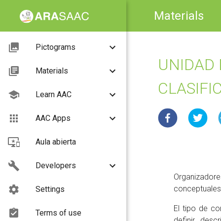
Materials
Pictograms
UNIDAD 
Materials
CLASIFI
Learn AAC
AAC Apps
Aula abierta
Developers
Organizadores
conceptuales
Settings
El tipo de co
Terms of use
definir, des