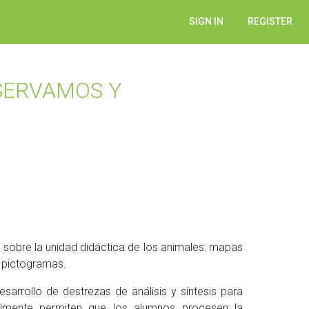
SIGN IN
REGISTER
BSERVAMOS Y
 sobre la unidad didáctica de los animales: mapas
 pictogramas.
esarrollo de destrezas de análisis y síntesis para
Igualmente permiten que los alumnos procesen la